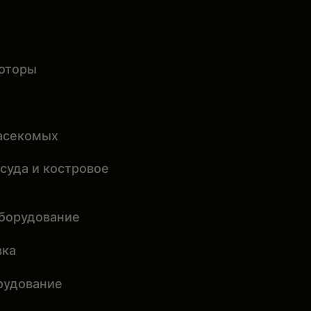
оторы
насекомых
суда и костровое
оборудование
вка
рудование