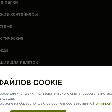
е палки
ские контейнеры
стема
истические
ежда
щие для палаток
щие для шатров и
ФАЙЛОВ COOKIE
 для рыбалки
ookie для улучшения пользовательского опыта, сбора статистик
ендаций.
суары
огласие на обработку файлов cookie в соответствии с
Политикой