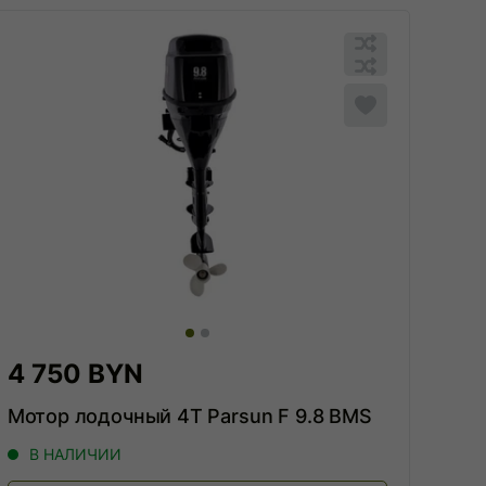
ю
Обновляю
список...
ю
Обновляю
список...
Добавить
в
список
я
сравнения
4 750 BYN
Мотор лодочный 4Т Parsun F 9.8 BMS
В НАЛИЧИИ