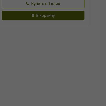
Купить в 1 клик
В корзину
ю
ю
я