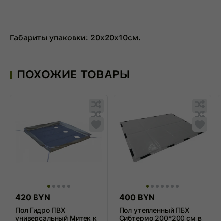
Габариты упаковки: 20х20х10см.
ПОХОЖИЕ ТОВАРЫ
Обновляю
Обн
список...
спис
Обновляю
Обн
список...
спис
Добавить
Доба
в
в
список
спис
сравнения
срав
420 BYN
400 BYN
Пол Гидро ПВХ
Пол утепленный ПВХ
универсальный Митек к
Сибтермо 200*200 см в