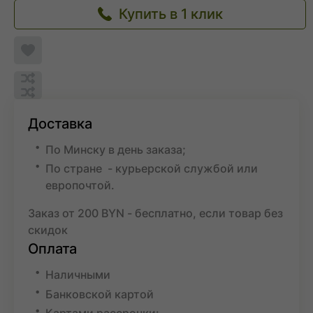
Купить в 1 клик
Добавить
в
список
Обновляю
желаемого
список...
Обновляю
список...
Добавить
в
Доставка
список
сравнения
По Минску в день заказа;
По стране - курьерской службой или
европочтой.
Заказ от 200 BYN - бесплатно, если товар без
скидок
Оплата
Наличными
Банковской картой
Картами рассрочки: