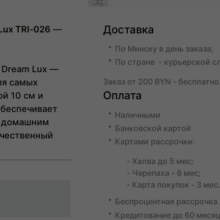
Обновляю
список...
Добавить
в
список
Доставка
Lux TRI-026
—
сравнения
По Минску в день заказа;
По стране - курьерской с
 Dream Lux
—
Заказ от 200 BYN - бесплатно
ля самых
Оплата
ной
10 см
и
обеспечивает
Наличными
с домашним
Банковской картой
ачественный
Картами рассрочки:
- Халва до 5 мес;
- Черепаха - 6 мес;
- Карта покупок - 3 мес
Беспроцентная рассрочка 
Кредитование до 60 меся