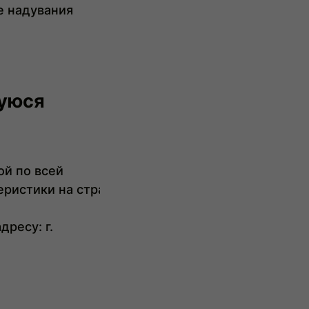
е надувания
уюся
ой по всей
еристики
на
страницах
товаров
помогут
вам
выб
адресу
: г.