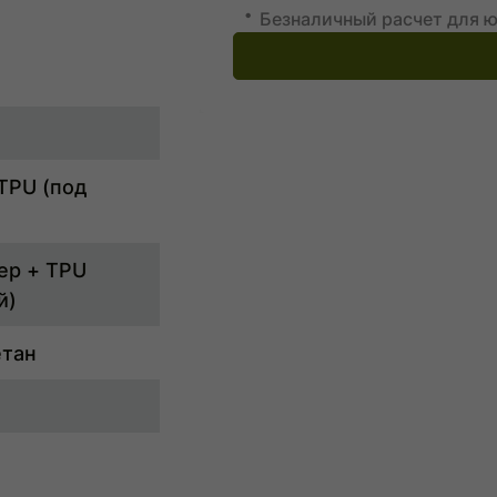
Безналичный расчет для ю
 TPU (под
ер + TPU
й)
етан