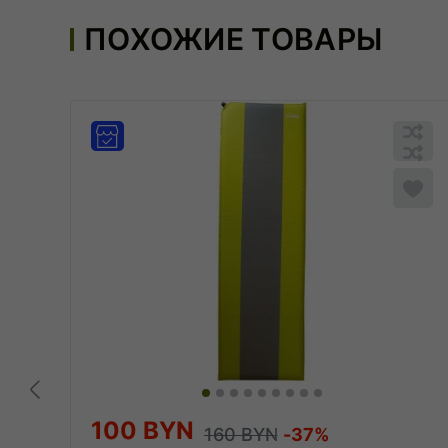
ПОХОЖИЕ ТОВАРЫ
Об
спи
Об
спи
Доб
в
спи
сра
100 BYN
160 BYN
-37%