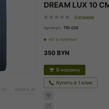
DREAM LUX 10 СМ
0
отзывов
Артикул:
TRI-026
НЕТ В НАЛИЧИИ
350 BYN
В корзину
Купить в 1 клик
(0)
ЗАДАТЬ ВОПРОС
Добавить
в
список
Обновляю
желаемого
список...