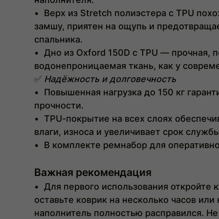
•
Верх из Stretch полиэстера с TPU пох
замшу, приятен на ощупь и предотвраща
спальника.
•
Дно из Oxford 150D с TPU — прочная, 
водонепроницаемая ткань, как у соврем
✅
Надёжность и долговечность
•
Повышенная нагрузка до 150 кг гарант
прочности.
•
TPU-покрытие на всех слоях обеспечи
влаги, износа и увеличивает срок службы
•
В комплекте ремнабор для оперативно
Важная рекомендация
•
Для первого использования откройте 
оставьте коврик на несколько часов или 
наполнитель полностью расправился. Не