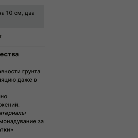
а 10 см, два
т
ества
вности грунта
ляцию даже в
чно
ижений.
материалы
монадувание за
атки»