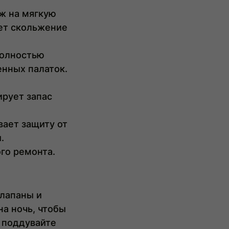
ож на мягкую
ет скольжение
полностью
енных палаток.
ирует запас
вает защиту от
.
го ремонта.
клапаны и
на ночь, чтобы
 поддувайте