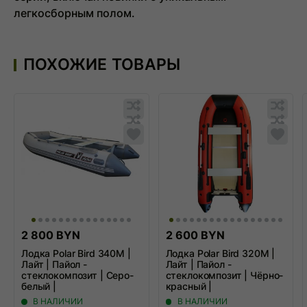
легкосборным полом.
ПОХОЖИЕ ТОВАРЫ
Обновляю
Обн
список...
спис
Обновляю
Обн
список...
спис
Добавить
Доба
в
в
список
спис
сравнения
срав
2 800 BYN
2 600 BYN
Лодка Polar Bird 340М |
Лодка Polar Bird 320М |
Лайт | Пайол -
Лайт | Пайол -
стеклокомпозит | Серо-
стеклокомпозит | Чёрно-
белый |
красный |
В НАЛИЧИИ
В НАЛИЧИИ