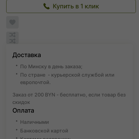
Купить в 1 клик
Добавить
в
список
Обновляю
желаемого
список...
Обновляю
список...
Добавить
в
Доставка
список
сравнения
По Минску в день заказа;
По стране - курьерской службой или
европочтой.
Заказ от 200 BYN - бесплатно, если товар без
скидок
Оплата
Наличными
Банковской картой
Картами рассрочки: