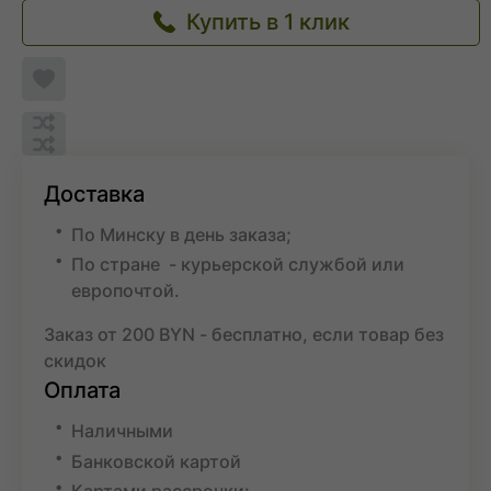
Купить в 1 клик
Добавить
в
список
Обновляю
желаемого
список...
Обновляю
список...
Добавить
в
Доставка
список
сравнения
По Минску в день заказа;
По стране - курьерской службой или
европочтой.
Заказ от 200 BYN - бесплатно, если товар без
скидок
Оплата
Наличными
Банковской картой
Картами рассрочки: